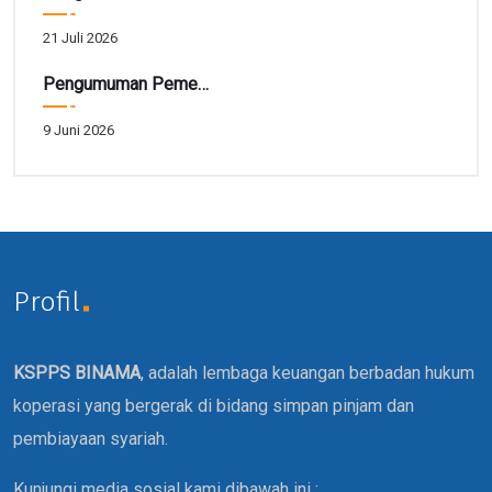
21 Juli 2026
Pengumuman Pemenang Hadiah Tarbiah Akhir Periode 41
9 Juni 2026
Profil
KSPPS BINAMA
, adalah lembaga keuangan berbadan hukum
koperasi yang bergerak di bidang simpan pinjam dan
pembiayaan syariah.
Kunjungi media sosial kami dibawah ini :