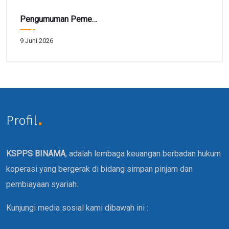
Pengumuman Pemenang Hadiah Tarbiah Akhir Periode 41
9 Juni 2026
Profil
KSPPS BINAMA
, adalah lembaga keuangan berbadan hukum
koperasi yang bergerak di bidang simpan pinjam dan
pembiayaan syariah.
Kunjungi media sosial kami dibawah ini :