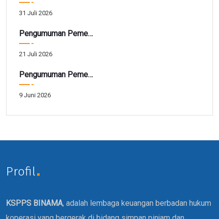
31 Juli 2026
Pengumuman Pemenang Hadiah Utama Gebyar SIRELA Periode 28
21 Juli 2026
Pengumuman Pemenang Hadiah Tarbiah Akhir Periode 41
9 Juni 2026
Profil
KSPPS BINAMA
, adalah lembaga keuangan berbadan hukum
koperasi yang bergerak di bidang simpan pinjam dan