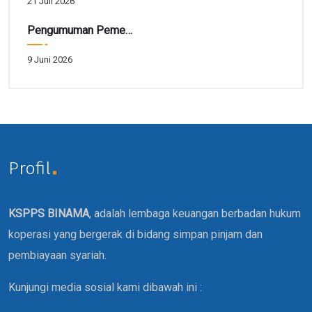
21 Juli 2026
Pengumuman Pemenang Hadiah Tarbiah Akhir Periode 41
9 Juni 2026
Profil
KSPPS BINAMA
, adalah lembaga keuangan berbadan hukum
koperasi yang bergerak di bidang simpan pinjam dan
pembiayaan syariah.
Kunjungi media sosial kami dibawah ini :